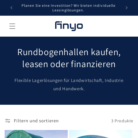
Direkt
Für
Planen Sie eine Investition? Wir bieten individuelle
zum
Leasinglösungen.
Inhalt
Rundbogenhallen kaufen,
leasen oder finanzieren
Flexible Lagerlösungen für Landwirtschaft, Industrie
und Handwerk.
Filtern und sortieren
3 Produkte